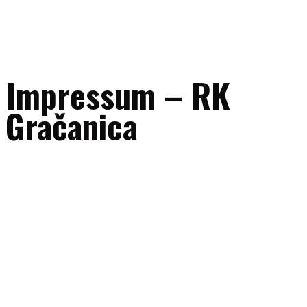
Impressum – RK
Gračanica
Naziv subjekta:
RK “Gračanica” Gračanica
Adresa:
UL. 111. gračanička brigade bb, 75320 Gračanica, Bosna i
Hercegovina
ID broj:
4209604340005
E-mail:
uprava@rkgracanica.ba
Telefon/fax:
+387 35 707047
Mobilni (sekretar kluba):