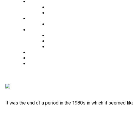
O nama
Historija kluba
Navijači
Takmičenja
Premijer liga 2024/2025
Ekipa
Prvi tim
Omladinske selekcije
Stručni štab
Aktuelnosti
Fan shop
Kontakt
It was the end of a period in the 1980s in which it seemed li