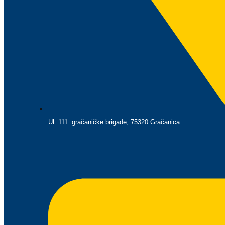
Ul. 111. gračaničke brigade, 75320 Gračanica