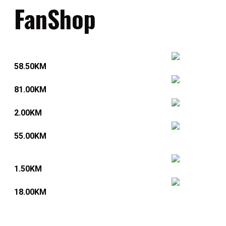
FanShop
Dukserica
58.50
KM
Komplet trenerka
81.00
KM
Mirisi za automobil
2.00
KM
Dres žuto-bijeli (komplet)
55.00
KM
Upaljač
1.50
KM
RK Gračanica majice
18.00
KM