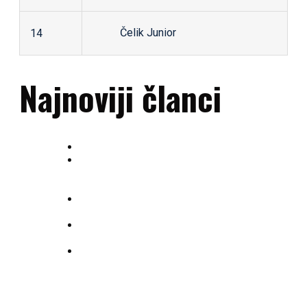
Čelik Junior
14
Najnoviji članci
OAZA – prirodni saveznik sportista
Besplatan prvi mjesec treninga u RK
Gračanica – Pridruži se rukometnoj
porodici!
Rezultati utakmica odigranih u 13. kolu ORL
Sjever
RK Gračanica slavi tradiciju i uspjehe na
Izboru sportiste
Mladi talenti RK Gračanica briljirali na
Memorijalnom turniru Vedad Muminović-
Vedo