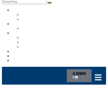
O nama
Historija kluba
Navijači
Takmičenja
Premijer liga 2024/2025
Ekipa
Prvi tim
Omladinske selekcije
Stručni štab
Aktuelnosti
Fan shop
Kontakt
0.00
KM
0