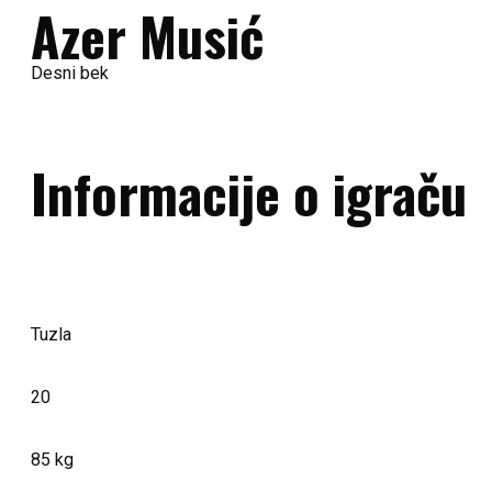
Azer Musić
Desni bek
Informacije o igraču
NACIONALNOST
MJESTO ROĐENJA
Tuzla
GODINE
20
TEŽINA
85 kg