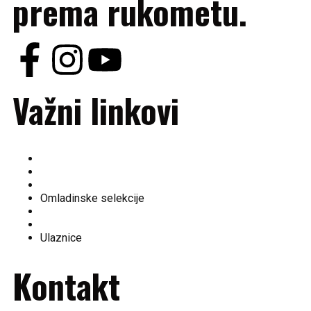
prema rukometu.
Važni linkovi
O nama
Ekipa
Tabela
Omladinske selekcije
Fan shop
Historija kluba
Ulaznice
Kontakt