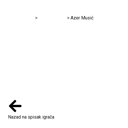
RK Gračanica
>
European Cup
>
Azer Musić
Azer Musić
Nazad na spisak igrača