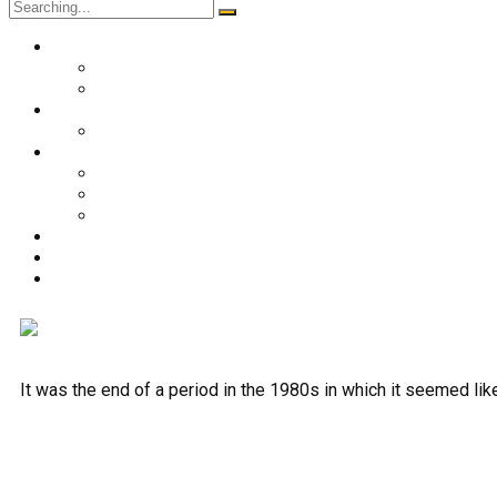
O nama
Historija kluba
Navijači
Takmičenja
Premijer liga 2024/2025
Ekipa
Prvi tim
Omladinske selekcije
Stručni štab
Aktuelnosti
Fan shop
Kontakt
It was the end of a period in the 1980s in which it seemed li