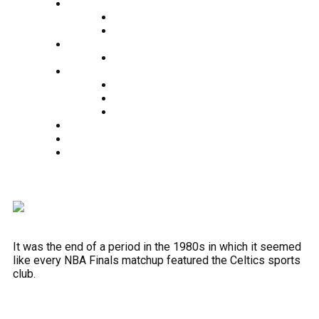
O nama
Historija kluba
Navijači
Takmičenja
Premijer liga 2024/2025
Ekipa
Prvi tim
Omladinske selekcije
Stručni štab
Aktuelnosti
Fan shop
Kontakt
It was the end of a period in the 1980s in which it seemed
like every NBA Finals matchup featured the Celtics sports
club.