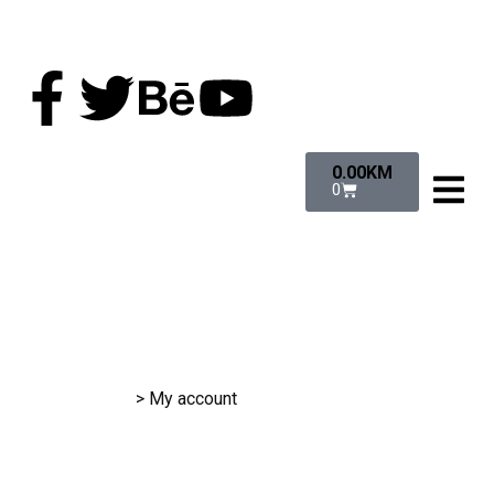
0.00
KM
0
RK Gračanica
>
My account