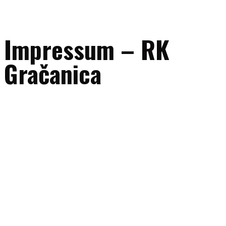
Impressum – RK
Gračanica
Naziv subjekta:
RK “Gračanica” Gračanica
Adresa:
UL. 111. gračanička brigade bb, 75320 Gračanica, Bosna i
Hercegovina
ID broj:
4209604340005
E-mail:
uprava@rkgracanica.ba
Telefon/fax:
+387 35 707047
Mobilni (sekretar kluba):
+387 60 331 72 14
Transakcijski računi:
Intesa Sanpaolo banka: 1543602004124502
NLB banka: 1321800311590643