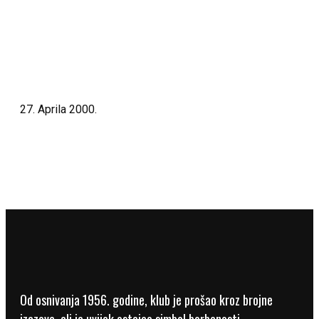
Denis Mehmedović
Opšrinije
27. Aprila 2000.
Adnan Isaković
Opšrinije
Od osnivanja 1956. godine, klub je prošao kroz brojne