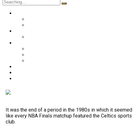
O nama
Historija kluba
Navijači
Takmičenja
Premijer liga 2024/2025
Ekipa
Prvi tim
Omladinske selekcije
Stručni štab
Aktuelnosti
Fan shop
Kontakt
It was the end of a period in the 1980s in which it seemed
like every NBA Finals matchup featured the Celtics sports
club.