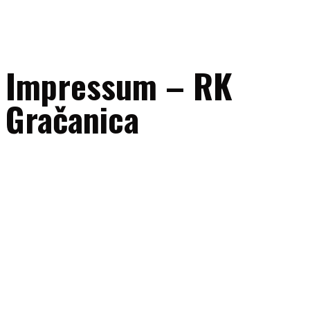
Impressum – RK
Gračanica
Naziv subjekta:
RK “Gračanica” Gračanica
Adresa:
UL. 111. gračanička brigade bb, 75320 Gračanica, Bosna i
Hercegovina
ID broj:
4209604340005
E-mail:
uprava@rkgracanica.ba
Telefon/fax:
+387 35 707047
Mobilni (sekretar kluba):
+387 60 331 72 14
Transakcijski računi: