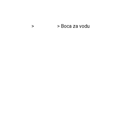
RK Gračanica
>
Proizvodi
>
Boca za vodu
Shop Details