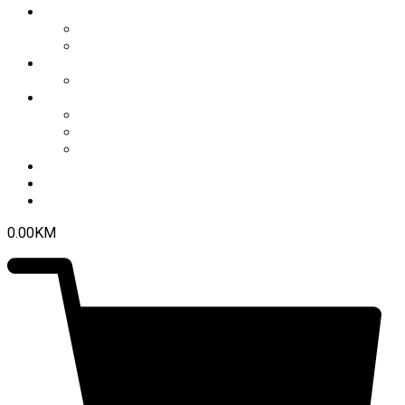
O nama
Historija kluba
Navijači
Takmičenja
Premijer liga 2024/2025
Ekipa
Prvi tim
Omladinske selekcije
Stručni štab
Aktuelnosti
Fan shop
Kontakt
0.00
KM
0