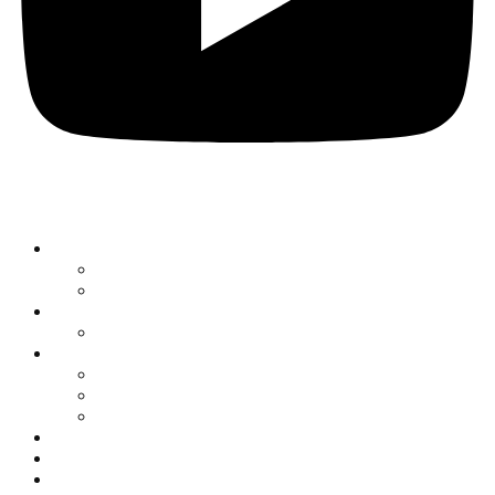
O nama
Historija kluba
Navijači
Takmičenja
Premijer liga 2024/2025
Ekipa
Prvi tim
Omladinske selekcije
Stručni štab
Aktuelnosti
Fan shop
Kontakt