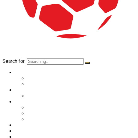
Search for:
O nama
Historija kluba
Navijači
Takmičenja
Premijer liga 2024/2025
Ekipa
Prvi tim
Omladinske selekcije
Stručni štab
Aktuelnosti
Fan shop
Kontakt