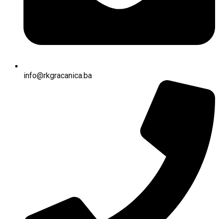
info@rkgracanica.ba