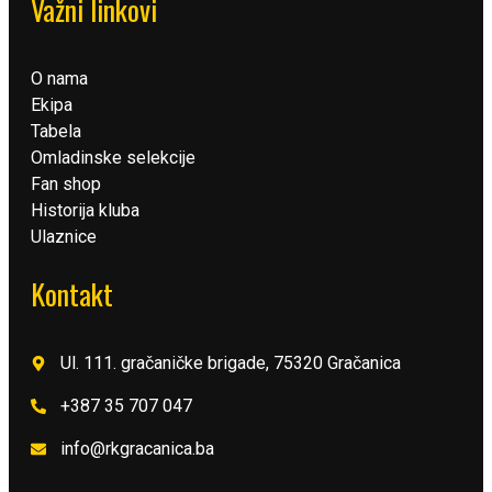
Važni linkovi
O nama
Ekipa
Tabela
Omladinske selekcije
Fan shop
Historija kluba
Ulaznice
Kontakt
Ul. 111. gračaničke brigade, 75320 Gračanica
+387 35 707 047
info@rkgracanica.ba