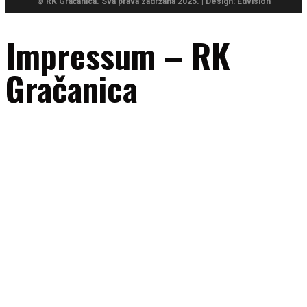
© RK Gračanica. Sva prava zadržana 2025. | Design: Edvision
Impressum – RK
Gračanica
Naziv subjekta:
RK “Gračanica” Gračanica
Adresa:
UL. 111. gračanička brigade bb, 75320 Gračanica, Bosna i
Hercegovina
ID broj:
4209604340005
E-mail:
uprava@rkgracanica.ba
Telefon/fax:
+387 35 707047
Mobilni (sekretar kluba):
+387 60 331 72 14
Transakcijski računi:
Intesa Sanpaolo banka: 1543602004124502
NLB banka: 1321800311590643
Pravno obavještenje: