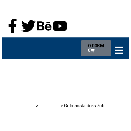
0.00
KM
0
RK Gračanica
>
Proizvodi
>
Golmanski dres žuti