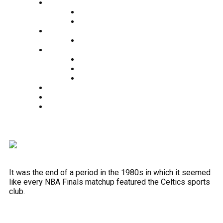
O nama
Historija kluba
Navijači
Takmičenja
Premijer liga 2024/2025
Ekipa
Prvi tim
Omladinske selekcije
Stručni štab
Aktuelnosti
Fan shop
Kontakt
It was the end of a period in the 1980s in which it seemed
like every NBA Finals matchup featured the Celtics sports
club.