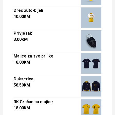
Dres žuto-bijeli
40.00
KM
Privjesak
3.00
KM
Majice za sve prilike
18.00
KM
Dukserica
58.50
KM
RK Gračanica majice
18.00
KM