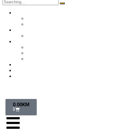
O nama
Historija kluba
Navijači
Takmičenja
Premijer liga 2024/2025
Ekipa
Prvi tim
Omladinske selekcije
Stručni štab
Aktuelnosti
Fan shop
Kontakt
0.00
KM
0