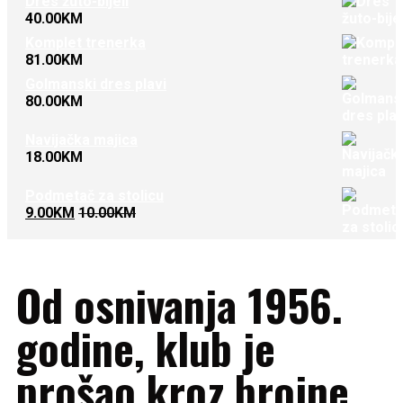
Dres žuto-bijeli
40.00
KM
Komplet trenerka
81.00
KM
Golmanski dres plavi
80.00
KM
Navijačka majica
18.00
KM
Podmetač za stolicu
9.00
KM
10.00
KM
Od osnivanja 1956.
godine, klub je
prošao kroz brojne