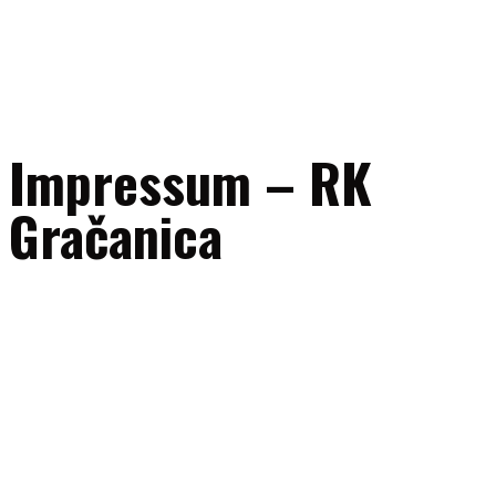
Impressum – RK
Gračanica
Naziv subjekta:
RK “Gračanica” Gračanica
Adresa:
UL. 111. gračanička brigade bb, 75320 Gračanica, Bosna i
Hercegovina
ID broj:
4209604340005
E-mail:
uprava@rkgracanica.ba
Telefon/fax:
+387 35 707047
Mobilni (sekretar kluba):