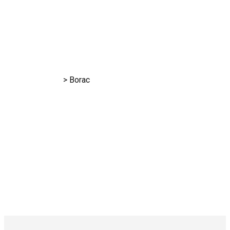
RK Gračanica
>
Borac
Borac