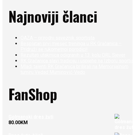
Najnoviji članci
OAZA – prirodni saveznik sportista
Besplatan prvi mjesec treninga u RK Gračanica –
Pridruži se rukometnoj porodici!
Rezultati utakmica odigranih u 13. kolu ORL Sjever
RK Gračanica slavi tradiciju i uspjehe na Izboru sportis
Mladi talenti RK Gračanica briljirali na Memorijalnom
turniru Vedad Muminović-Vedo
FanShop
Golmanski dres žuti
80.00
KM