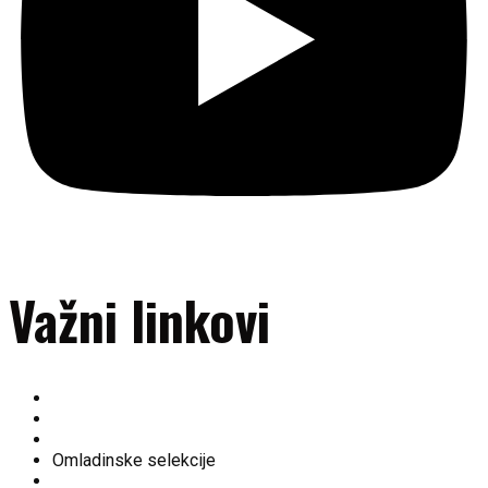
Važni linkovi
O nama
Ekipa
Tabela
Omladinske selekcije
Fan shop