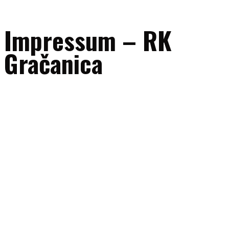
Impressum – RK
Gračanica
Naziv subjekta:
RK “Gračanica” Gračanica
Adresa:
UL. 111. gračanička brigade bb, 75320 Gračanica, Bosna i
Hercegovina
ID broj:
4209604340005
E-mail:
uprava@rkgracanica.ba
Telefon/fax:
+387 35 707047
Mobilni (sekretar kluba):
+387 60 331 72 14
Transakcijski računi:
Intesa Sanpaolo banka: 1543602004124502