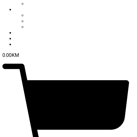
Premijer liga 2024/2025
Ekipa
Prvi tim
Omladinske selekcije
Stručni štab
Aktuelnosti
Fan shop
Kontakt
0.00
KM
0