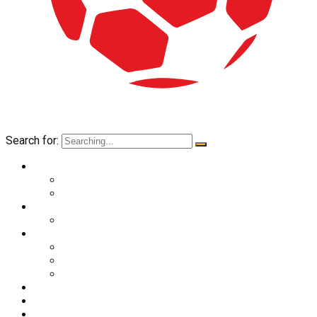
Search for:
O nama
Historija kluba
Navijači
Takmičenja
Premijer liga 2024/2025
Ekipa
Prvi tim
Omladinske selekcije
Stručni štab
Aktuelnosti
Fan shop
Kontakt