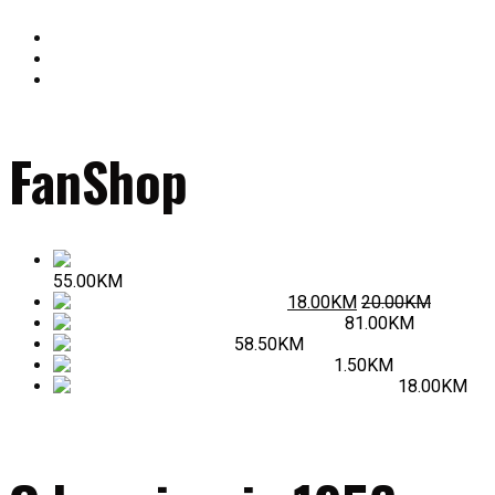
Pridruži se rukometnoj porodici!
Rezultati utakmica odigranih u 13. kolu ORL Sjever
RK Gračanica slavi tradiciju i uspjehe na Izboru sportiste
Mladi talenti RK Gračanica briljirali na Memorijalnom
turniru Vedad Muminović-Vedo
FanShop
Dres žuto-plavi (komplet)
55.00
KM
Boca za vodu
18.00
KM
20.00
KM
Komplet trenerka
81.00
KM
Dukserica
58.50
KM
Hemijska olovka
1.50
KM
Majice za sve prilike
18.00
KM