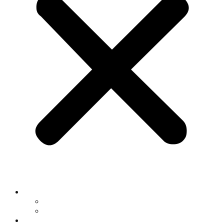
O nama
Historija kluba
Navijači
Takmičenja