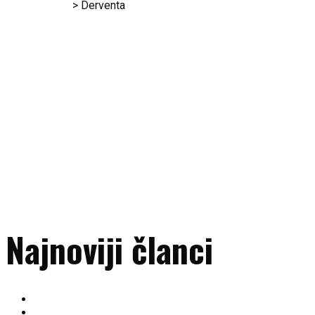
RK Gračanica
>
Derventa
Derventa
Najnoviji članci
OAZA – prirodni saveznik sportista
Besplatan prvi mjesec treninga u RK Gračanica –