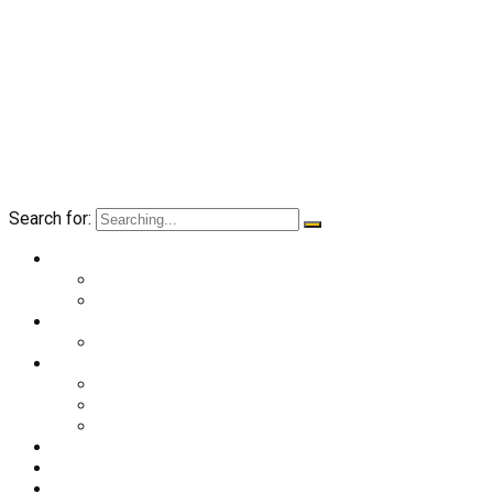
Search for:
O nama
Historija kluba
Navijači
Takmičenja
Premijer liga 2024/2025
Ekipa
Prvi tim
Omladinske selekcije
Stručni štab
Aktuelnosti
Fan shop
Kontakt