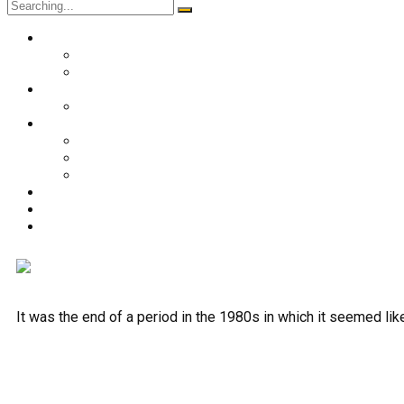
O nama
Historija kluba
Navijači
Takmičenja
Premijer liga 2024/2025
Ekipa
Prvi tim
Omladinske selekcije
Stručni štab
Aktuelnosti
Fan shop
Kontakt
It was the end of a period in the 1980s in which it seemed li