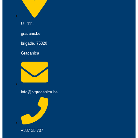
Ul. 111.
gračaničke
brigade, 75320
Gračanica
info@rkgracanica.ba
+387 35 707