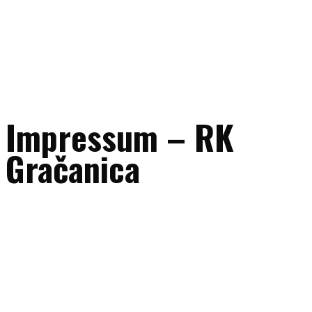
Impressum – RK
Gračanica
Naziv subjekta:
RK “Gračanica” Gračanica
Adresa:
UL. 111. gračanička brigade bb, 75320 Gračanica, Bosna i
Hercegovina
ID broj:
4209604340005
E-mail:
uprava@rkgracanica.ba