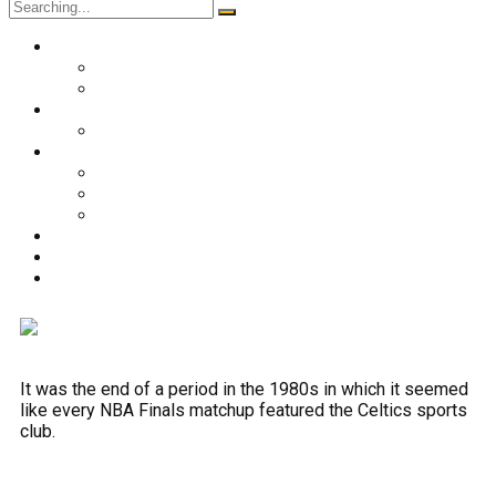
O nama
Historija kluba
Navijači
Takmičenja
Premijer liga 2024/2025
Ekipa
Prvi tim
Omladinske selekcije
Stručni štab
Aktuelnosti
Fan shop
Kontakt
It was the end of a period in the 1980s in which it seemed
like every NBA Finals matchup featured the Celtics sports
club.