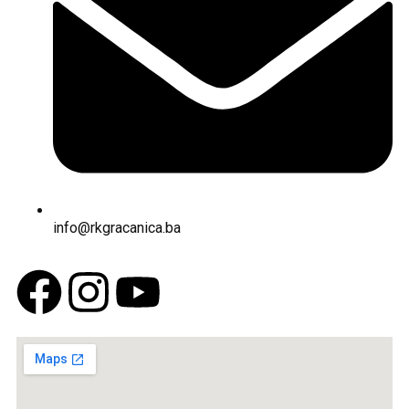
info@rkgracanica.ba