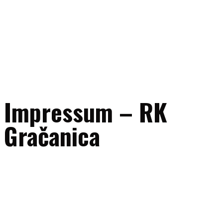
Impressum – RK
Gračanica
Naziv subjekta:
RK “Gračanica” Gračanica
Adresa:
UL. 111. gračanička brigade bb, 75320 Gračanica, Bosna i
Hercegovina
ID broj:
4209604340005
E-mail:
uprava@rkgracanica.ba