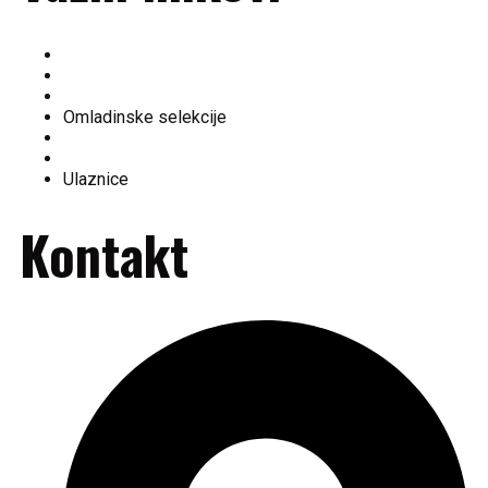
O nama
Ekipa
Tabela
Omladinske selekcije
Fan shop
Historija kluba
Ulaznice
Kontakt