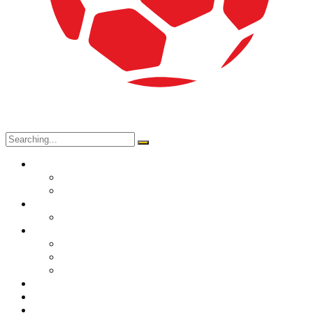
O nama
Historija kluba
Navijači
Takmičenja
Premijer liga 2024/2025
Ekipa
Prvi tim
Omladinske selekcije
Stručni štab
Aktuelnosti
Fan shop
Kontakt