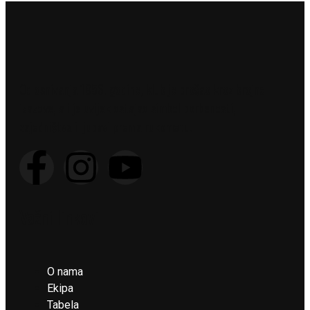
Od osnivanja 1956. godine, klub je prošao kroz brojne
izazove, ali je uvijek ostajao simbol borbenosti,
zajedništva i ljubavi prema rukometu.
Važni linkovi
O nama
Ekipa
Tabela