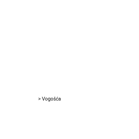
Vogošća
RK Gračanica
>
Vogošća