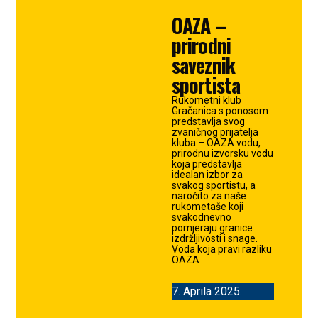
POBJEDE!
OAZA –
prirodni
FAN SHOP
saveznik
sportista
Rukometni klub
Gračanica s ponosom
predstavlja svog
zvaničnog prijatelja
kluba – OAZA vodu,
prirodnu izvorsku vodu
koja predstavlja
idealan izbor za
svakog sportistu, a
naročito za naše
rukometaše koji
svakodnevno
pomjeraju granice
izdržljivosti i snage.
Voda koja pravi razliku
OAZA
7. Aprila 2025.