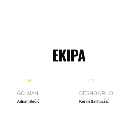
EKIPA
16
13
GOLMAN
DESNO KRILO
Adnan Bečić
Kerim Salihbašić