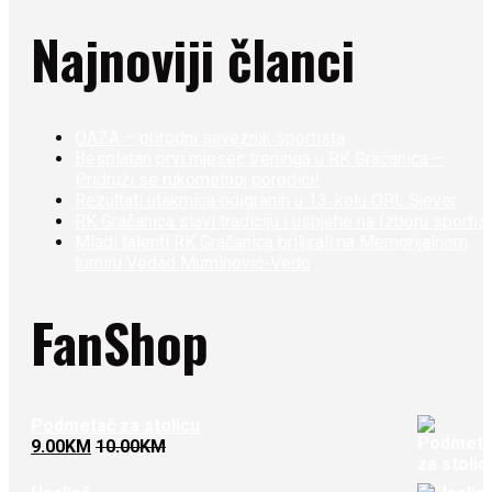
Najnoviji članci
OAZA – prirodni saveznik sportista
Besplatan prvi mjesec treninga u RK Gračanica –
Pridruži se rukometnoj porodici!
Rezultati utakmica odigranih u 13. kolu ORL Sjever
RK Gračanica slavi tradiciju i uspjehe na Izboru sportis
Mladi talenti RK Gračanica briljirali na Memorijalnom
turniru Vedad Muminović-Vedo
FanShop
Podmetač za stolicu
9.00
KM
10.00
KM