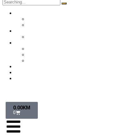
O nama
Historija kluba
Navijači
Takmičenja
Premijer liga 2024/2025
Ekipa
Prvi tim
Omladinske selekcije
Stručni štab
Aktuelnosti
Fan shop
Kontakt
0.00
KM
0