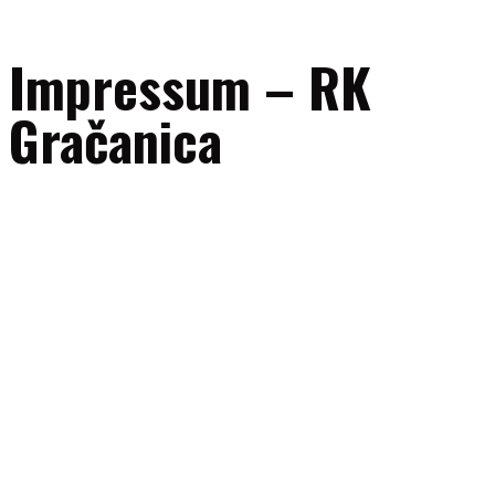
Impressum – RK
Gračanica
Naziv subjekta:
RK “Gračanica” Gračanica
Adresa:
UL. 111. gračanička brigade bb, 75320 Gračanica, Bosna i
Hercegovina
ID broj:
4209604340005
E-mail:
uprava@rkgracanica.ba
Telefon/fax:
+387 35 707047
Mobilni (sekretar kluba):
+387 60 331 72 14
Transakcijski računi:
Intesa Sanpaolo banka: 1543602004124502
NLB banka: 1321800311590643
Pravno obavještenje: