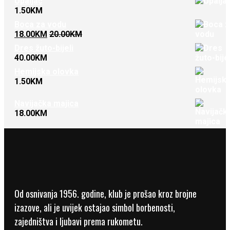
Upaljač
1.50
KM
Boca za vodu
18.00
KM
20.00
KM
Dres žuto-bijeli
40.00
KM
Hemijska olovka
1.50
KM
Navijačka majica
18.00
KM
Od osnivanja 1956. godine, klub je prošao kroz brojne
izazove, ali je uvijek ostajao simbol borbenosti,
zajedništva i ljubavi prema rukometu.