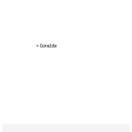
RK Gračanica
>
Goražde
Goražde