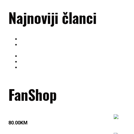
Najnoviji članci
OAZA – prirodni saveznik sportista
Besplatan prvi mjesec treninga u RK Gračanica –
Pridruži se rukometnoj porodici!
Rezultati utakmica odigranih u 13. kolu ORL Sjever
RK Gračanica slavi tradiciju i uspjehe na Izboru sportis
Mladi talenti RK Gračanica briljirali na Memorijalnom
turniru Vedad Muminović-Vedo
FanShop
Golmanski dres plavi
80.00
KM