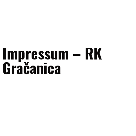
Impressum – RK
Gračanica
Naziv subjekta:
RK “Gračanica” Gračanica
Adresa:
UL. 111. gračanička brigade bb, 75320 Gračanica, Bosna i
Hercegovina
ID broj:
4209604340005
E-mail:
uprava@rkgracanica.ba
Telefon/fax:
+387 35 707047
Mobilni (sekretar kluba):