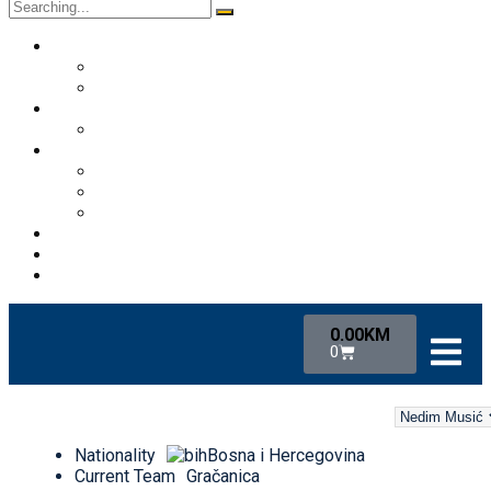
O nama
Historija kluba
Navijači
Takmičenja
Premijer liga 2024/2025
Ekipa
Prvi tim
Omladinske selekcije
Stručni štab
Aktuelnosti
Fan shop
Kontakt
0.00
KM
0
Nationality
Bosna i Hercegovina
Current Team
Gračanica