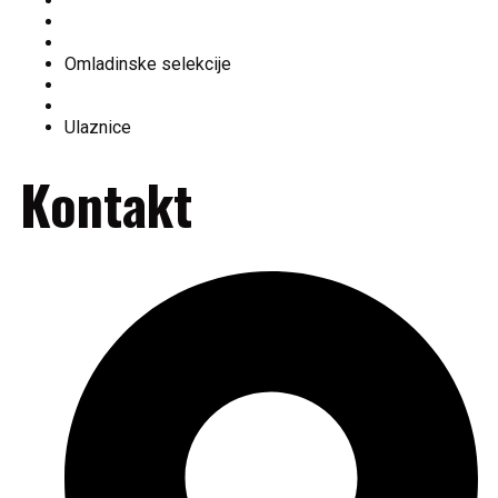
O nama
Ekipa
Tabela
Omladinske selekcije
Fan shop
Historija kluba
Ulaznice
Kontakt