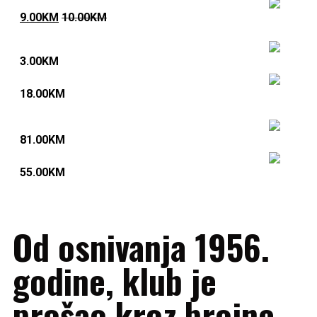
Podmetač za stolicu
9.00
KM
10.00
KM
Privjesak
3.00
KM
Majice za sve prilike
18.00
KM
Komplet trenerka
81.00
KM
Dres žuto-bijeli (komplet)
55.00
KM
Od osnivanja 1956.
godine, klub je
prošao kroz brojne