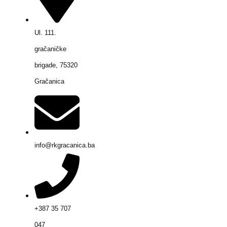
Ul. 111.
gračaničke
brigade, 75320
Gračanica
info@rkgracanica.ba
+387 35 707
047