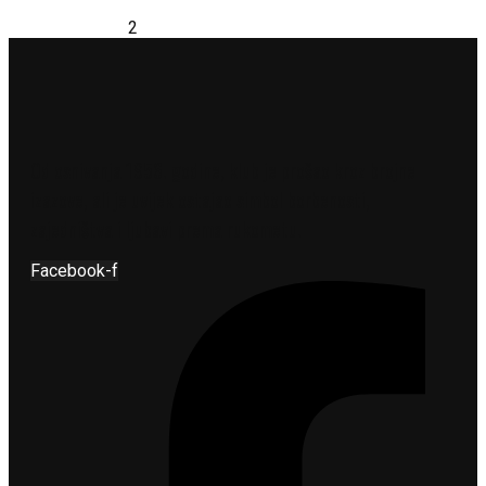
Opšrinije
Posts
Prethodno
1
2
pagination
Od osnivanja 1956. godine, klub je prošao kroz brojne
izazove, ali je uvijek ostajao simbol borbenosti,
zajedništva i ljubavi prema rukometu.
Facebook-f