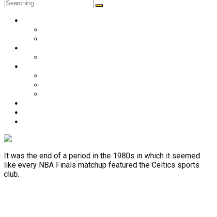
Search
for:
O nama
Historija kluba
Navijači
Takmičenja
Premijer liga 2024/2025
Ekipa
Prvi tim
Omladinske selekcije
Stručni štab
Aktuelnosti
Fan shop
Kontakt
It was the end of a period in the 1980s in which it seemed
like every NBA Finals matchup featured the Celtics sports
club.