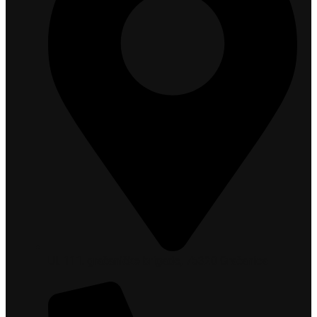
Ul. 111. gračaničke brigade, 75320 Gračanica