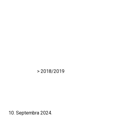
2018/2019
RK Gračanica
>
2018/2019
10. Septembra 2024.
Izviđač