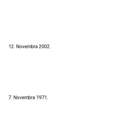
Gračanica
Opšrinije
12. Novembra 2002.
Azer Musić
Opšrinije
7. Novembra 1971.
Nedim Musić