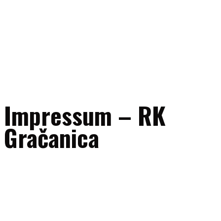
Impressum – RK
Gračanica
Naziv subjekta:
RK “Gračanica” Gračanica
Adresa:
UL. 111. gračanička brigade bb, 75320 Gračanica, Bosna i
Hercegovina
ID broj:
4209604340005