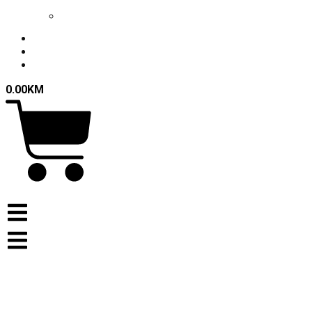
SELEKCIJE
STRUČNI
ŠTAB
AKTUELNOSTI
FAN SHOP
KONTAKT
0.00
KM
0
Cart